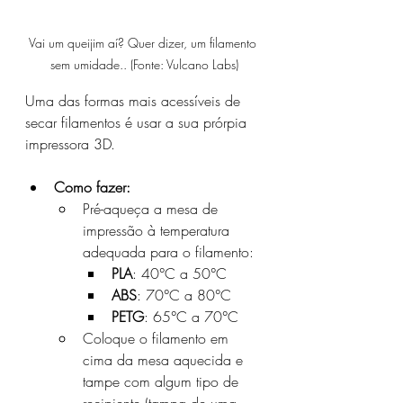
Vai um queijim aí? Quer dizer, um filamento 
sem umidade.. (Fonte: Vulcano Labs)
Uma das formas mais acessíveis de 
secar filamentos é usar a sua prórpia 
impressora 3D.
Como fazer:
Pré-aqueça a mesa de 
impressão à temperatura 
adequada para o filamento:
PLA
: 40°C a 50°C
ABS
: 70°C a 80°C
PETG
: 65°C a 70°C
Coloque o filamento em 
cima da mesa aquecida e 
tampe com algum tipo de 