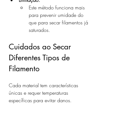
Limitação:
Este método funciona mais 
para prevenir umidade do 
que para secar filamentos já 
saturados.
Cuidados ao Secar 
Diferentes Tipos de 
Filamento
Cada material tem características 
únicas e requer temperaturas 
específicas para evitar danos.
PLA
Temperatura recomendada:
 40°C 
a 50°C
Sensibilidade:
 O PLA é mais 