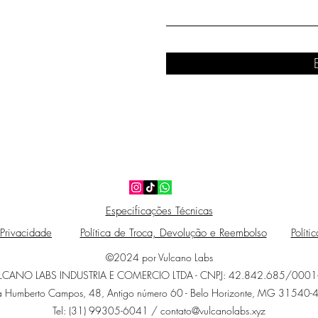
Especificações Técnicas
 Privacidade
Política de Troca, Devolução e Reembolso
Políti
©2024 por Vulcano Labs
LCANO LABS INDUSTRIA E COMERCIO LTDA - CNPJ: 42.842.685/0001
a Humberto Campos, 48, Antigo número 60 - Belo Horizonte, MG 31540-
Tel: (31) 99305-6041 /
contato@vulcanolabs.xyz