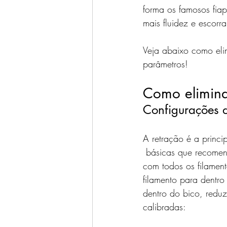
forma os famosos fia
mais fluidez e escorr
Veja abaixo como elim
parâmetros!
Como elimina
Configurações 
A retração é a princi
 básicas que recomen
com todos os filamen
filamento para dentr
dentro do bico, redu
calibradas: