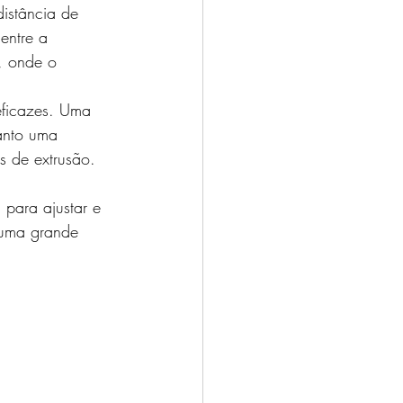
istância de 
entre a 
, onde o 
eficazes. Uma 
anto uma 
s de extrusão.
 para ajustar e 
 uma grande 