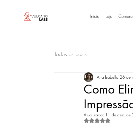
Início
Loja
Compra
Todos os posts
Ana Isabella
26 de 
Como Elim
Impressã
Atualizado:
11 de dez. de
Avaliado com NaN d