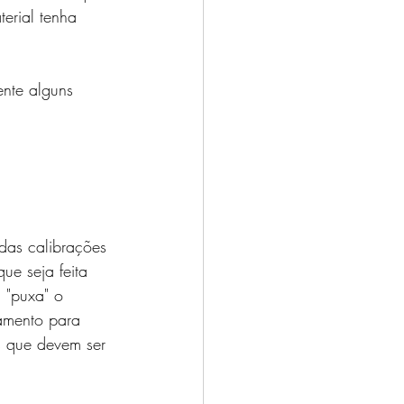
erial tenha 
ente alguns 
 das calibrações 
e seja feita 
 "puxa" o 
amento para 
s que devem ser 