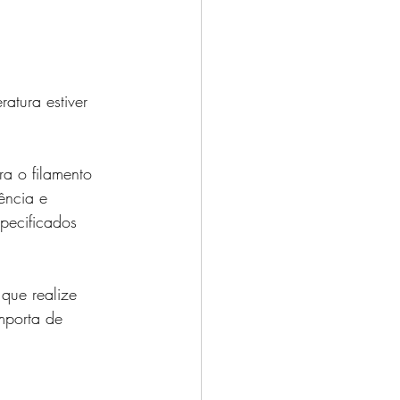
atura estiver 
ra o filamento 
ência e 
pecificados 
que realize 
mporta de 