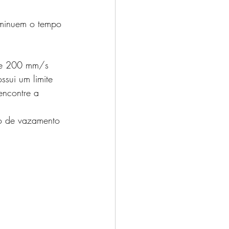
iminuem o tempo 
0 e 200 mm/s 
ssui um limite 
encontre a 
o de vazamento 