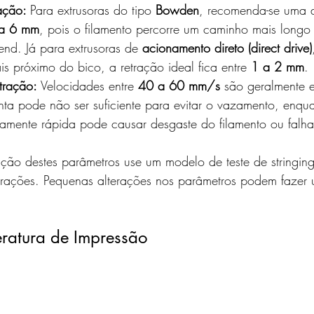
ação: 
Para extrusoras do tipo 
Bowden
, recomenda-se uma d
a 6 mm
, pois o filamento percorre um caminho mais longo 
end. Já para extrusoras de 
acionamento direto (direct drive)
is próximo do bico, a retração ideal fica entre 
1 a 2 mm
.
tração: 
Velocidades entre 
40 a 60 mm/s
 são geralmente 
enta pode não ser suficiente para evitar o vazamento, enqu
vamente rápida pode causar desgaste do filamento ou falha
ração destes parâmetros
use um modelo de teste de stringing
gurações. Pequenas alterações nos parâmetros podem fazer
ratura de Impressão