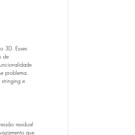
ão 3D. Esses 
s de 
uncionalidade 
se problema. 
stringing e 
essão residual 
 vazamento que 