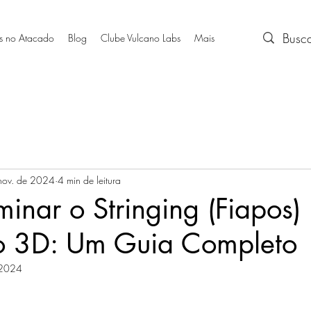
s no Atacado
Blog
Clube Vulcano Labs
Mais
nov. de 2024
4 min de leitura
inar o Stringing (Fiapos)
o 3D: Um Guia Completo
 2024
e 5 estrelas.