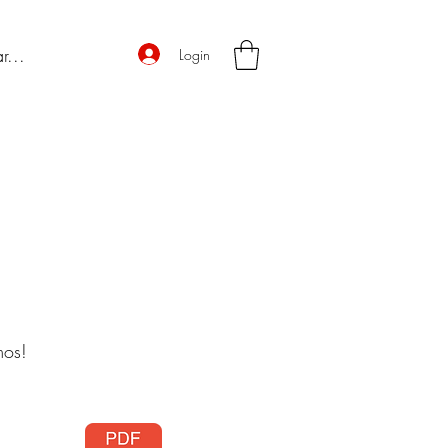
Login
mos!