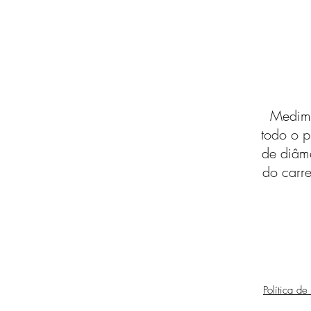
Medimo
todo o p
de diâm
do carre
Política de