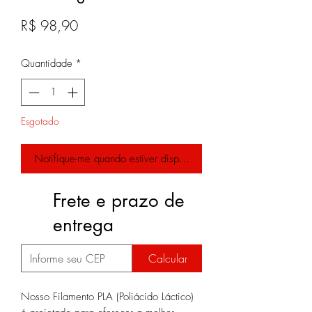
Preço
R$ 98,90
Quantidade
*
Esgotado
Notifique-me quando estiver disponível
Frete e prazo de
entrega
Calcular
Nosso Filamento PLA (Poliácido Láctico)