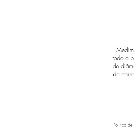
Medimo
todo o p
de diâm
do carre
Política de