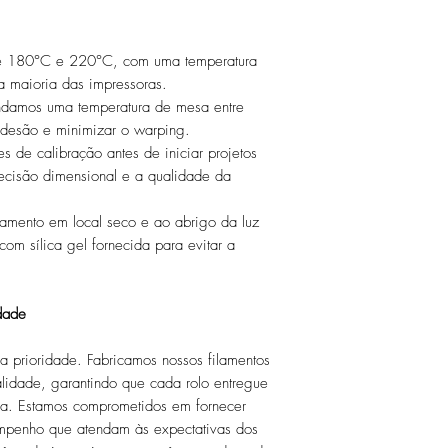
Diâmetro do Furo 
Carretel
tre 180°C e 220°C, com uma temperatura
 maioria das impressoras.
Peso do Carretel V
damos uma temperatura de mesa entre
desão e minimizar o warping.
s de calibração antes de iniciar projetos
recisão dimensional e a qualidade da
amento em local seco e ao abrigo da luz
om sílica gel fornecida para evitar a
dade
a prioridade. Fabricamos nossos filamentos
alidade, garantindo que cada rolo entregue
ia. Estamos comprometidos em fornecer
empenho que atendam às expectativas dos