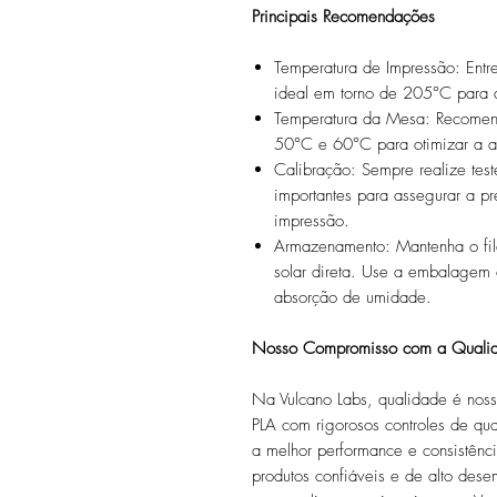
Principais Recomendações
Temperatura de Impressão: En
ideal em torno de 205°C para a
Temperatura da Mesa: Recomen
50°C e 60°C para otimizar a a
Calibração: Sempre realize teste
importantes para assegurar a p
impressão.
Armazenamento: Mantenha o fil
solar direta. Use a embalagem c
absorção de umidade.
Nosso Compromisso com a Quali
Na Vulcano Labs, qualidade é noss
PLA com rigorosos controles de qu
a melhor performance e consistênc
produtos confiáveis e de alto des