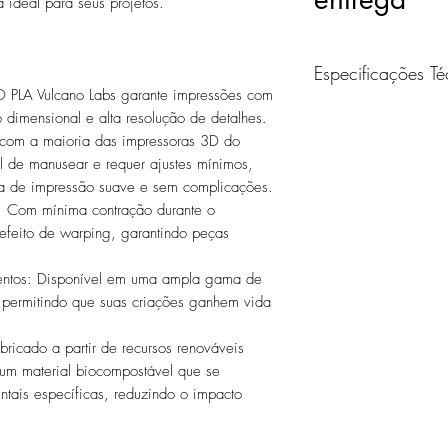
 ideal para seus projetos.
Especificações Té
O PLA Vulcano Labs garante impressões com
 dimensional e alta resolução de detalhes.
 com a maioria das impressoras 3D do
Temperatura de
il de manusear e requer ajustes mínimos,
Impressão
a de impressão suave e sem complicações.
: Com mínima contração durante o
Temperatura da M
 efeito de warping, garantindo peças
Temperatura de
ntos: Disponível em uma ampla gama de
Deflexão Térmica
 permitindo que suas criações ganhem vida
Densidade
ricado a partir de recursos renováveis
Diâmetro do Filam
um material biocompostável que se
ais específicas, reduzindo o impacto
Dimensões do Carr
(D X A)