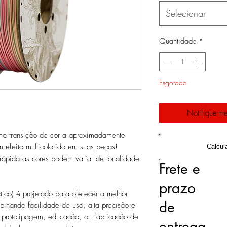
Selecionar
Quantidade
*
Esgotado
Notifique-me
ma transição de cor a aproximadamente
efeito multicolorido em suas peças!
Calcul
 rápida as cores podem variar de tonalidade
Frete e
prazo
tico) é projetado para oferecer a melhor
de
inando facilidade de uso, alta precisão e
a prototipagem, educação, ou fabricação de
entrega