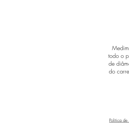
Medimo
todo o p
de diâm
do carre
Política de