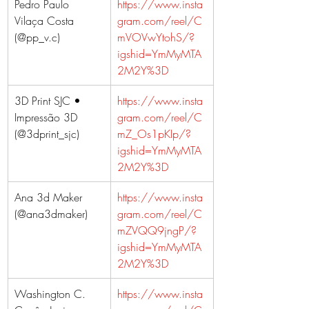
Pedro Paulo 
https://www.insta
Vilaça Costa  
gram.com/reel/C
(@pp_v.c)
mVOVwYtohS/?
igshid=YmMyMTA
2M2Y%3D
3D Print SJC • 
https://www.insta
Impressão 3D  
gram.com/reel/C
(@3dprint_sjc)
mZ_Os1pKIp/?
igshid=YmMyMTA
2M2Y%3D
Ana 3d Maker 
https://www.insta
(@ana3dmaker)
gram.com/reel/C
mZVQQ9jngP/?
igshid=YmMyMTA
2M2Y%3D
Washington C. 
https://www.insta