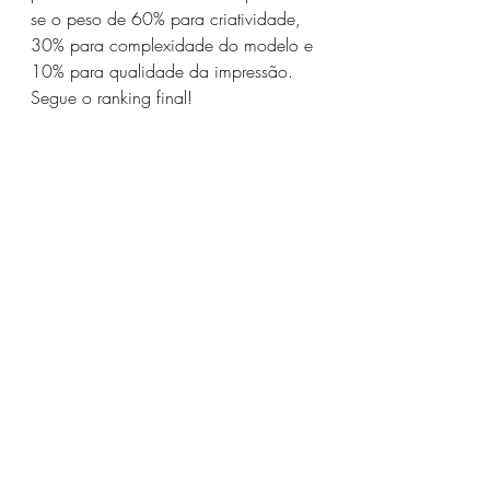
se o peso de 60% para criatividade, 
30% para complexidade do modelo e 
10% para qualidade da impressão. 
Segue o ranking final!
Resultado Final do Desafio de Dezembro
A vencedora foi 3D Print SJC • 