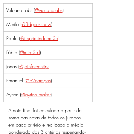
Vulcano Labs (
@vulcanolabs
)
Murilo (
@3dgeekshow
)
Pablo (
@imprimindoem3d
)
Fábio (
@mira3.d
)
Jonas (
@joinfotechtips
)
Emanuel (
@e2campos
)
Ayrton (
@ayrton.maker
)
A nota final foi calculada a partir da 
soma das notas de todos os jurados 
em cada critério e realizada a média 
ponderada dos 3 critérios respeitando-