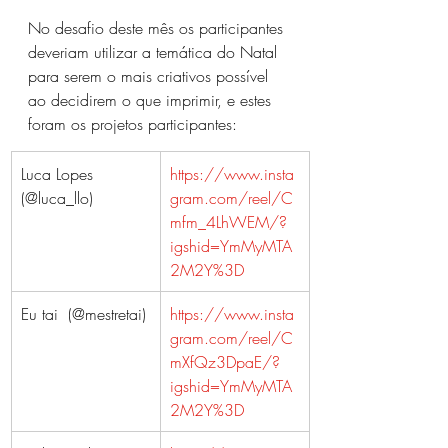
No desafio deste mês os participantes 
deveriam utilizar a temática do Natal 
para serem o mais criativos possível 
ao decidirem o que imprimir, e estes 
foram os projetos participantes:
Luca Lopes 
https://www.insta
(@luca_llo)
gram.com/reel/C
mfm_4LhWEM/?
igshid=YmMyMTA
2M2Y%3D
Eu tai  (@mestretai)
https://www.insta
gram.com/reel/C
mXfQz3DpaE/?
igshid=YmMyMTA
2M2Y%3D