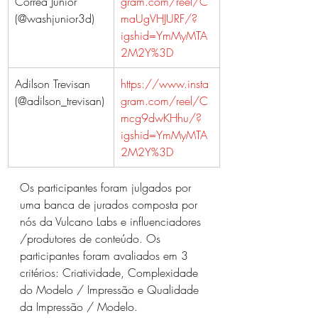
Corrêa Junior 
gram.com/reel/C
(@washjunior3d)
maUgVHJURF/?
igshid=YmMyMTA
2M2Y%3D
Adilson Trevisan 
https://www.insta
(@adilson_trevisan)
gram.com/reel/C
mcg9dwKHhu/?
igshid=YmMyMTA
2M2Y%3D
Os participantes foram julgados por 
uma banca de jurados composta por 
nós da Vulcano Labs e influenciadores 
/produtores de conteúdo. Os 
participantes foram avaliados em 3 
critérios: Criatividade, Complexidade 
do Modelo / Impressão e Qualidade 
da Impressão / Modelo.