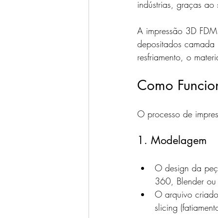
indústrias, graças ao
A impressão 3D FDM é
depositados camada 
resfriamento, o materi
Como Funcio
O processo de impres
1. Modelagem
O design da peç
360, Blender ou
O arquivo criad
slicing (fatiame