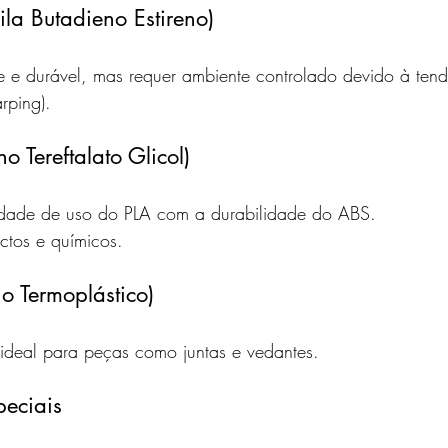
rila Butadieno Estireno)
nte e durável, mas requer ambiente controlado devido à ten
rping).
no Tereftalato Glicol)
idade de uso do PLA com a durabilidade do ABS.
actos e químicos.
no Termoplástico)
, ideal para peças como juntas e vedantes.
eciais