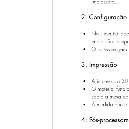
impressora.
2. Configuração 
No slicer (fatia
impressão, temper
O software gera 
3. Impressão
A impressora 3D 
O material fund
sobre a mesa de
À medida que o m
4. Pós-processam