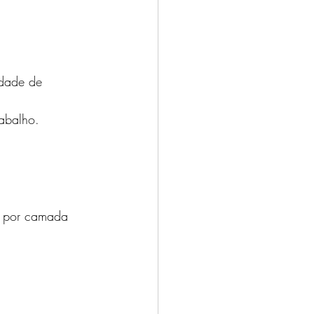
idade de 
rabalho.
a por camada 