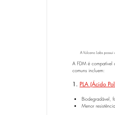
A Vulcano Labs possui 
A FDM é compatível c
comuns incluem:
1. 
PLA (Ácido Poli
Biodegradável, fá
Menor resistênci