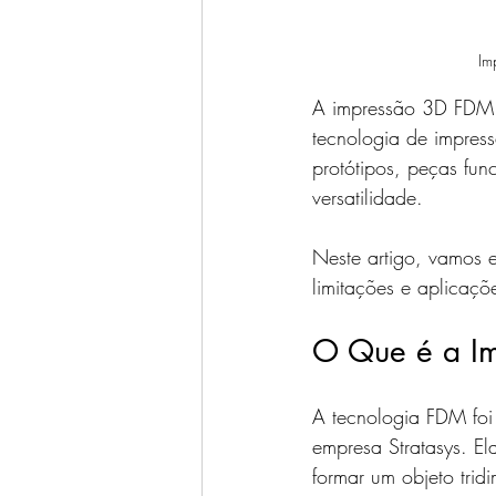
Im
A impressão 3D FDM (
tecnologia de impres
protótipos, peças fun
versatilidade. 
Neste artigo, vamos 
limitações e aplicaçõ
O Que é a I
A tecnologia FDM foi
empresa Stratasys. El
formar um objeto trid