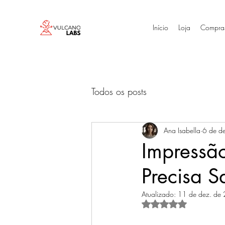
Início
Loja
Compra
Todos os posts
Ana Isabella
6 de d
Impressã
Precisa S
Atualizado:
11 de dez. de
Avaliado com NaN d