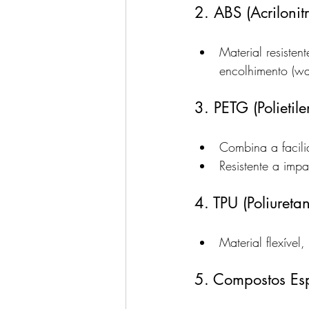
2. ABS (Acrilonit
Material resiste
encolhimento (wa
3. PETG (Polietile
Combina a facil
Resistente a imp
4. TPU (Poliureta
Material flexível
5. Compostos Esp