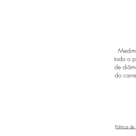
Medimo
todo o p
de diâm
do carre
Política de