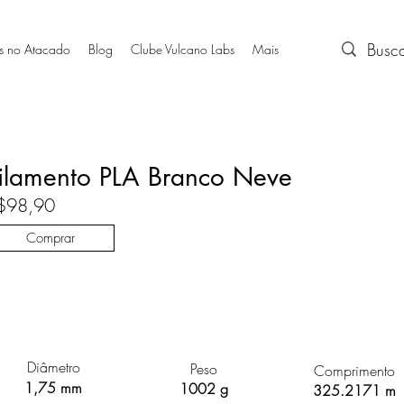
s no Atacado
Blog
Clube Vulcano Labs
Mais
ilamento PLA Branco Neve
$98,90
Comprar
Diâmetro
Peso
Comprimento
1,75 mm
1002 g
325.2171 m