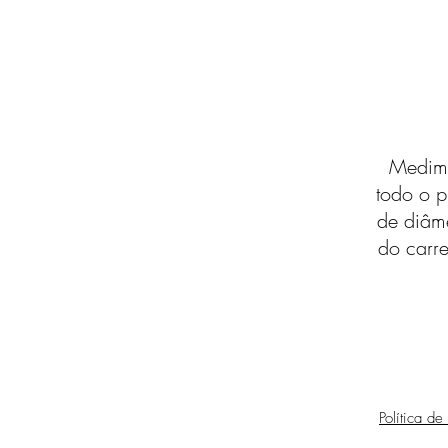
Medimo
todo o p
de diâm
do carre
Política de