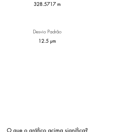
328.5717
m
Desvio Padrão
12.5 µm
O que o gráfico acima significa?