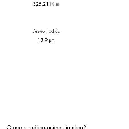
325.2114
m
Desvio Padrão
13.9 µm
O que o gráfico acima significa?