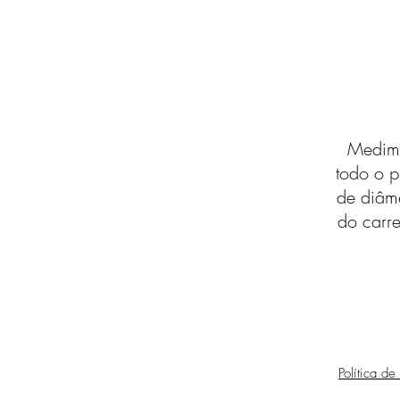
Medimo
todo o p
de diâm
do carre
Política de