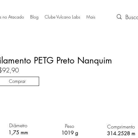
s no Atacado
Blog
Clube Vulcano Labs
Mais
ilamento PETG Preto Nanquim
$92,90
Comprar
Diâmetro
Peso
Comprimento
1,75 mm
1019 g
314.2528 m