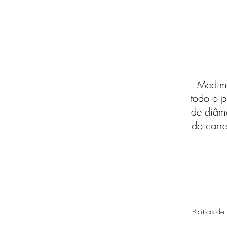
Medimo
todo o p
de diâm
do carre
Política de