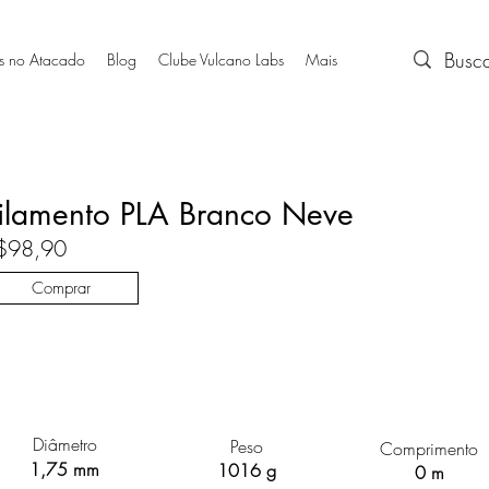
s no Atacado
Blog
Clube Vulcano Labs
Mais
ilamento PLA Branco Neve
$98,90
Comprar
Diâmetro
Peso
Comprimento
1,75 mm
1016 g
0 m