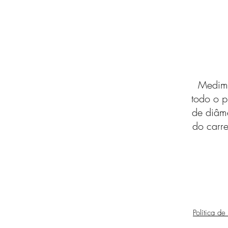
Medimo
todo o p
de diâm
do carre
Política de