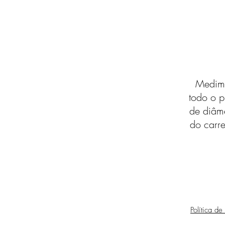
Medimo
todo o p
de diâm
do carre
Política de