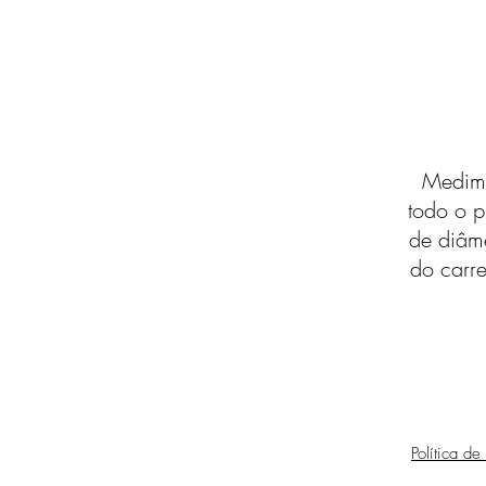
Medimo
todo o p
de diâm
do carre
Política de