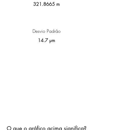
321.8665
m
Desvio Padrão
14.7 µm
O que o gráfico acima significa?