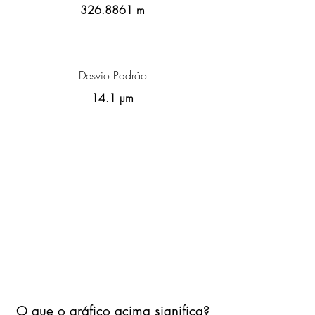
326.8861
m
Desvio Padrão
14.1 µm
O que o gráfico acima significa?