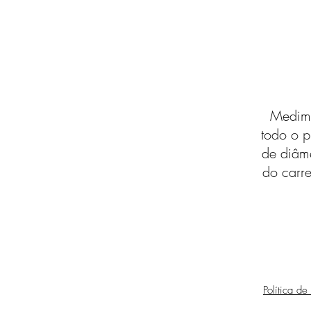
Medimo
todo o p
de diâm
do carre
Política de