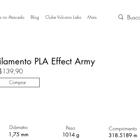
s no Atacado
Blog
Clube Vulcano Labs
Mais
ilamento PLA Effect Army
$139,90
Comprar
Diâmetro
Peso
Comprimento
1,75 mm
1014 g
318.5189 m