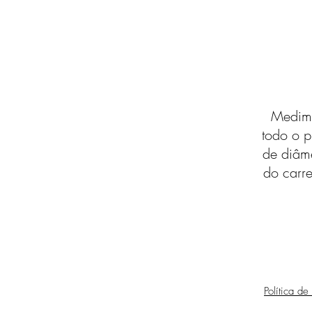
Medimo
todo o p
de diâm
do carre
Política de