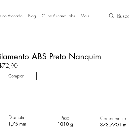
s no Atacado
Blog
Clube Vulcano Labs
Mais
ilamento ABS Preto Nanquim
$72,90
Comprar
Diâmetro
Peso
Comprimento
1,75 mm
1010 g
373.7701 m