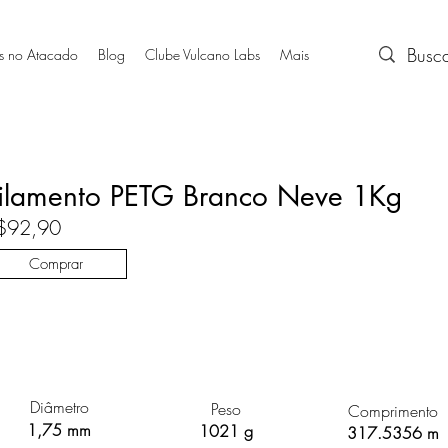
s no Atacado
Blog
Clube Vulcano Labs
Mais
ilamento PETG Branco Neve 1Kg
$92,90
Comprar
Diâmetro
Peso
Comprimento
1,75 mm
1021 g
317.5356 m