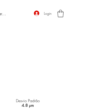
Login
Desvio Padrão
4.8 µm