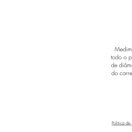
Medimo
todo o p
de diâm
do carre
Política de