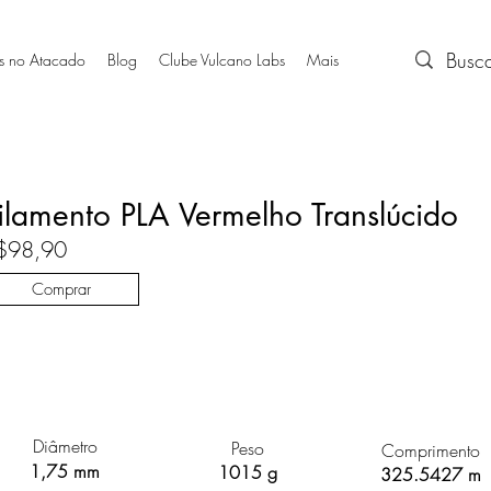
s no Atacado
Blog
Clube Vulcano Labs
Mais
ilamento PLA Vermelho Translúcido
$98,90
Comprar
Diâmetro
Peso
Comprimento
1,75 mm
1015 g
325.5427 m