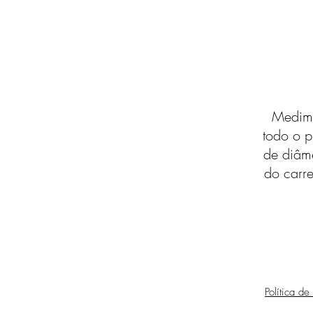
Medimo
todo o p
de diâm
do carre
Política de