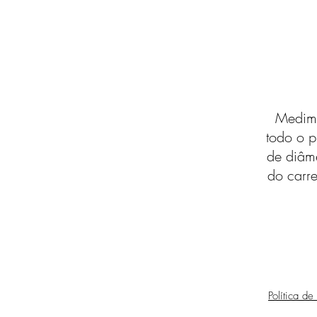
Medimo
todo o p
de diâm
do carre
Política de