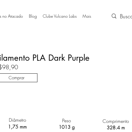
s no Atacado
Blog
Clube Vulcano Labs
Mais
ilamento PLA Dark Purple
$98,90
Comprar
Diâmetro
Peso
Comprimento
1,75 mm
1013 g
328.4 m