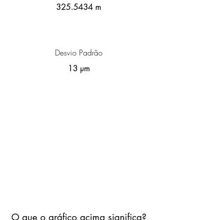
325.5434
m
Desvio Padrão
13 µm
O que o gráfico acima significa?