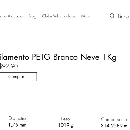
s no Atacado
Blog
Clube Vulcano Labs
Mais
ilamento PETG Branco Neve 1Kg
$92,90
Comprar
Diâmetro
Peso
Comprimento
1,75 mm
1019 g
314.2589 m