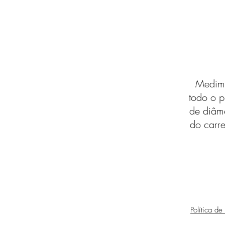
Medimo
todo o p
de diâm
do carre
Política de