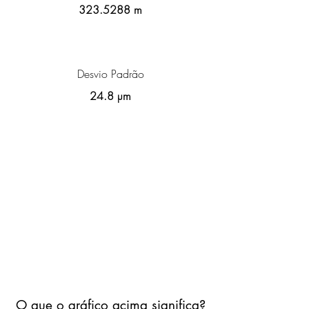
323.5288
m
Desvio Padrão
24.8 µm
O que o gráfico acima significa?