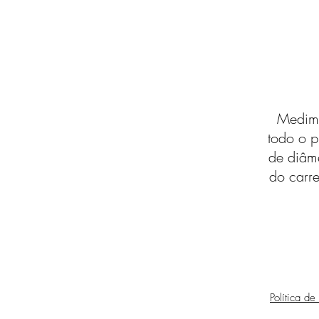
Medimo
todo o p
de diâm
do carre
Política de