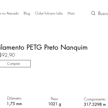
s no Atacado
Blog
Clube Vulcano Labs
Mais
ilamento PETG Preto Nanquim
$92,90
Comprar
Diâmetro
Peso
Comprimento
1,75 mm
1021 g
317.5298 m