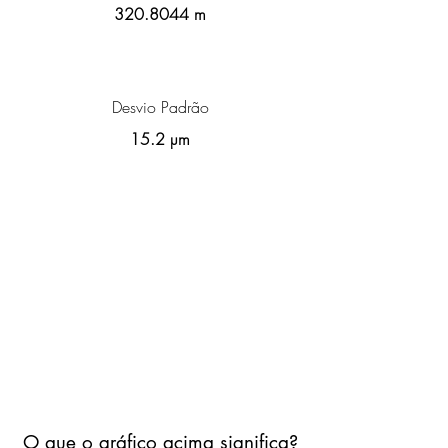
320.8044
m
Desvio Padrão
15.2 µm
O que o gráfico acima significa?