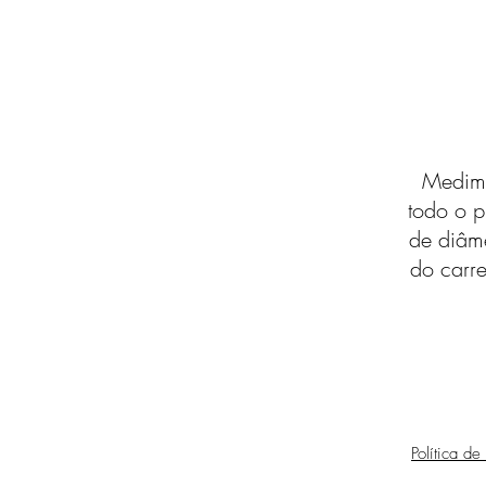
Medimo
todo o p
de diâm
do carre
Política de