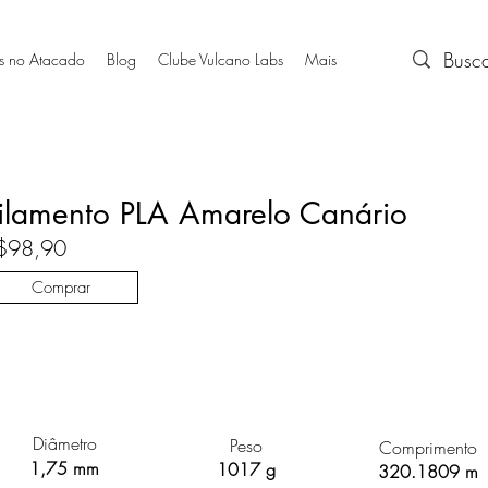
s no Atacado
Blog
Clube Vulcano Labs
Mais
ilamento PLA Amarelo Canário
$98,90
Comprar
Diâmetro
Peso
Comprimento
1,75 mm
1017 g
320.1809 m