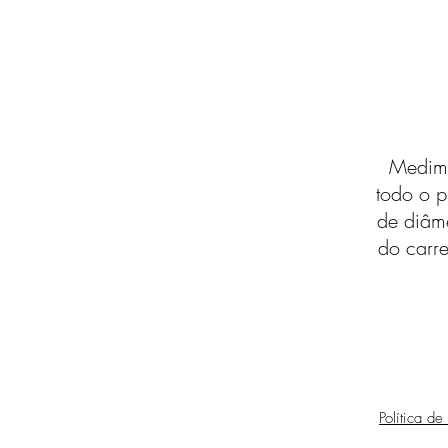
Medimo
todo o p
de diâm
do carre
Política de