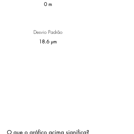
0 m
Desvio Padrão
18.6 µm
O que o gráfico acima significa?