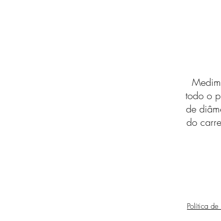
Medimo
todo o p
de diâm
do carre
Política de