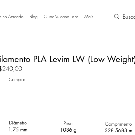
s no Atacado
Blog
Clube Vulcano Labs
Mais
ilamento PLA Levim LW (Low Weight)
$240,00
Comprar
Diâmetro
Peso
Comprimento
1,75 mm
1036 g
328.5683 m