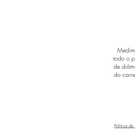
Medimo
todo o p
de diâm
do carre
Política de