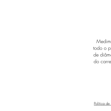
Medimo
todo o p
de diâm
do carre
Política de