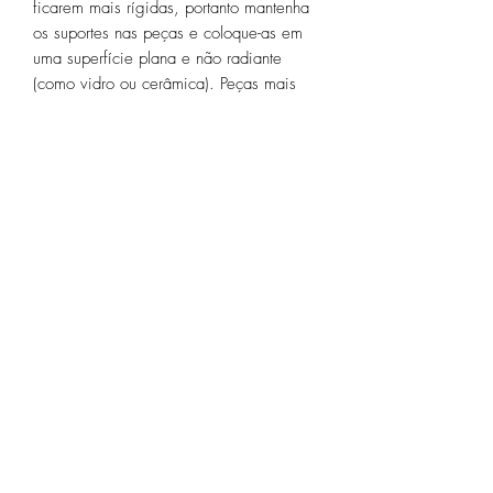
ficarem mais rígidas, portanto mantenha
os suportes nas peças e coloque-as em
uma superfície plana e não radiante
(como vidro ou cerâmica). Peças mais
complexas podem ser envoltas e
compactadas em sal extrafino ou gesso
para evitar distorções e manter melhor a
forma. Além disto, as peças poderão
distorcer dimensionalmente, portanto
realize testes para poder compensar suas
peças caso necessário (até 2,5% em
nossa experiência).
Como imprimir?
O PLA HT pode ser impresso utilizando
as mesmas configurações e parâmetros
do PLA comum, com temperatura do bico
variando de 180°C - 230°C e
temperatura da mesa variando de 25°C -
60°C. Em nossa experiência, para