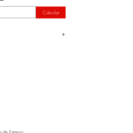
Calcular
de envio programadas para o ano
.
ca de Entrega