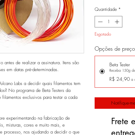
Quantidade
*
Esgotado
Opções de preço
o antes de realizar a assinatura. Itens são
Beta Tester
es em datas pré-determinadas.
Receba 150g de 
R$ 24,90
a 
Vulcano Labs a decidir quais filamentos tem
dos? No programa de Beta Testers da
filamentos exclusivos para testar a cada
Notifique-me
pre experimentando na fabricação de
Frete 
is, misturas, cores e muito mais, e
entre
e processo, nos ajudando a decidir o que