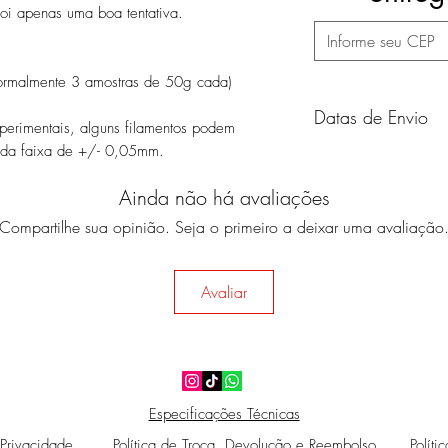
foi apenas uma boa tentativa.
normalmente 3 amostras de 50g cada)
Datas de Envio
xperimentais, alguns filamentos podem
ra da faixa de +/- 0,05mm.
Estas são as datas 
de 2023:
Ainda não há avaliações
31/01/2023
Compartilhe sua opinião. Seja o primeiro a deixar uma avaliação
31/03/2023
Avaliar
31/05/2023
31/07/2023
29/09/2023
Especificações Técnicas
30/11/2023
 Privacidade
Política de Troca, Devolução e Reembolso
Políti