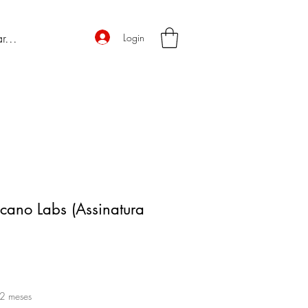
Login
lcano Labs (Assinatura
2 meses