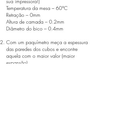
sua impressora!)
Temperatura da mesa – 60°C
Retração – 0mm
Altura de camada – 0.2mm
Diâmetro do bico – 0.4mm
Com um paquímetro meça a espessura
das paredes dos cubos e encontre
aquela com o maior valor (maior
expansão).
Utilize a temperatura do cubo encontrado
no passo anterior e reimprima novos
cubos utilizando as mesmas
configurações, porém desta vez variando
o fluxo de 100% a 20% com intervalo de
10%. (Tenha em mente que fluxos baixos
podem entupir o hotend pois o filamento
pode formar espuma antes de sair do
bico.)