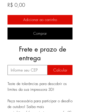
Preço
R$ 0,00
Adicionar ao carrinho
Comprar
Frete e prazo de
entrega
Calcular
Teste de tolerâncias para descobrir os
limites da sua impressora 3D!
Peça necessária para participar o desafio
de outubro! Saiba mais