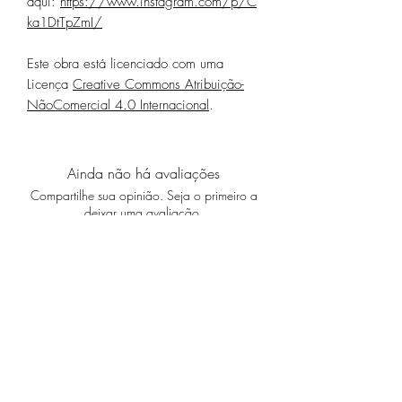
aqui:
https://www.instagram.com/p/C
ka1DtTpZmI/
Este obra está licenciado com uma
Licença
Creative Commons Atribuição-
NãoComercial 4.0 Internacional
.
Ainda não há avaliações
Compartilhe sua opinião. Seja o primeiro a
deixar uma avaliação.
Avaliar
Especificações Técnicas