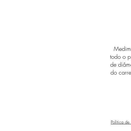
Medimo
todo o p
de diâm
do carre
Política de