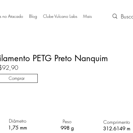
s no Atacado
Blog
Clube Vulcano Labs
Mais
ilamento PETG Preto Nanquim
$92,90
Comprar
Diâmetro
Peso
Comprimento
1,75 mm
998 g
312.6149 m