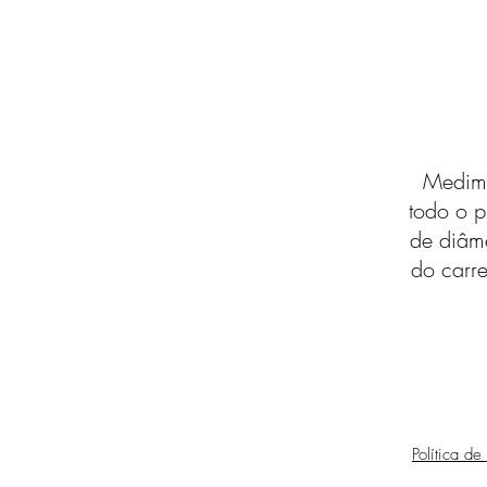
Medimo
todo o p
de diâm
do carre
Política de