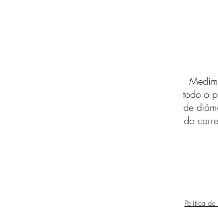
Medimo
todo o p
de diâm
do carre
Política de