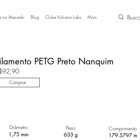
s no Atacado
Blog
Clube Vulcano Labs
Mais
ilamento PETG Preto Nanquim
$92,90
Comprar
Diâmetro
Peso
Comprimento
1,75 mm
633 g
179.5797 m