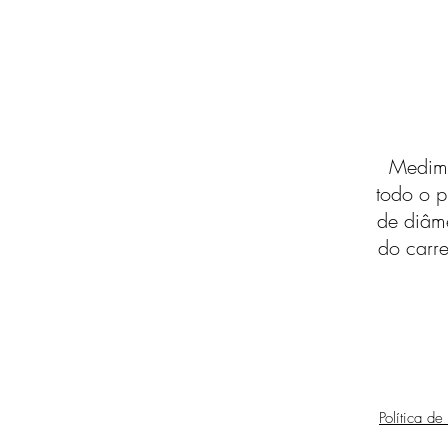
Medimo
todo o p
de diâm
do carre
Política de