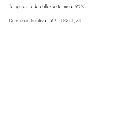
Temperatura de deflexão térmica: 95°C
Densidade Relativa (ISO 1183) 1,24
Ainda não há avaliações
Compartilhe sua opinião. Seja o primeiro a
deixar uma avaliação.
Avaliar
Especificações Técnicas
Política de Privacidade