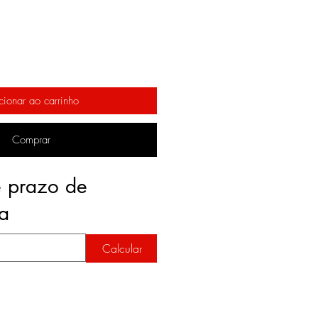
cionar ao carrinho
Comprar
e prazo de
ga
Calcular