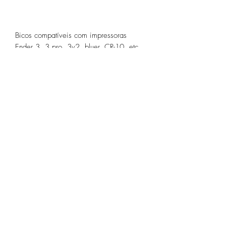
Bicos compatíveis com impressoras
Ender 3, 3 pro, 3v2, bluer, CR-10, etc.
Ainda não há avaliações
Compartilhe sua opinião. Seja o primeiro a
deixar uma avaliação.
Avaliar
Especificações Técnicas