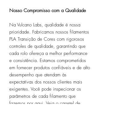
Nosso Compromisso com a Qualidade
Na Vulcano Labs, qualidade é nossa
prioridade. Fabricamos nossos filamentos
PLA Transição de Cores com rigorosos
controles de qualidade, garantindo que
cada rolo ofereça a melhor performance
e consistência. Estamos comprometidos
em fornecer produtos confiáveis e de alto
desempenho que atendam às
expectativas dos nossos clientes mais
exigentes. Você pode inspecionar os
parâmetros de cada filamento que
fazemos por aqui.
Veja o carretel de
amostra
!
Todos os nossos filamentos são
embalados em sacos herméticos com
sílica gel para preservar a qualidade do